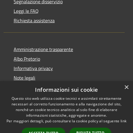
Segnalazione disservizio
Leggi le FAQ
Richiesta assistenza
Amministrazione trasparente
Albo Pretorio
Informativa privacy
Note legali
×
Dichiarazione di accessibilità
Informazioni sui cookie
Questo sito web utilizza cookie tecnici e assimilati strettamente
necessari al corretto funzionamento e alla navigazione del sito,
nonché un cookie tecnico analitico al solo fine di elaborare
informazioni statistiche, aggregate e anonime.
RSS
Copyright © 2026 • Comune di
Per maggiori dettagli, può consultare la cookie policy al seguente
link
Accessibilità
Martignana di Po • Powered by
Privacy
Municipium
Accesso
•
RIFIUTA TUTTO