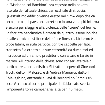
la "Madonna col Bambino", ora esposto nella navata
laterale dell'attuale chiesa parrocchiale di S. Lucia.
Quest'ultimo edificio venne eretto nel 1754 dopo che da
secoli, ormai, il paese era arretrato in una zona più interna
e sicura per sfuggire alla violenza delle "piene" del fiume.
La facciata neoclassica è ornata da quattro lesene ioniche
e dalle cornici mistilinee delle finte finestre. L'interno è a
croce latina, in stile barocco, con tre cappelle per lato. Il
transetto è a ornato alle sue estremità da due altari ed
introduce ad un ampio presbiterio con altare e tarsie in
marmo. All'interno della chiesa sono conservate tele di
particolare valore artistico. Si tratta di opere di Giovanni
Trotti, detto il Malosso, e di Andrea Mainardi, detto il
Chiaveghino, entrambi allievi di Bernardino Campi (XIV
sec.). Accanto al corpo principale del fabbricato svetta
l'imponente torre campanaria, alta ben 45 metri.