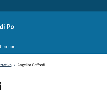
di Po
il Comune
trativo
>
Angelita Goffredi
i