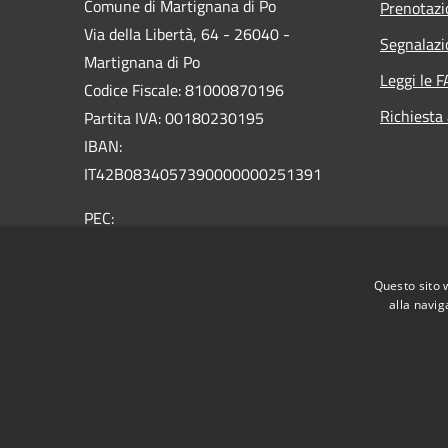
Comune di Martignana di Po
Prenotaz
Via della Libertà, 64 - 26040 -
Segnalazi
Martignana di Po
Leggi le 
Codice Fiscale: 81000870196
Richiesta
Partita IVA: 00180230195
IBAN:
IT42B0834057390000000251391
PEC:
comune.martignanadipo@pec.regione.lombardia.it
Centralino Unico: 0375260333
Questo sito 
alla navig
RSS
Accessibilità
Privacy
Cookie
Mappa de