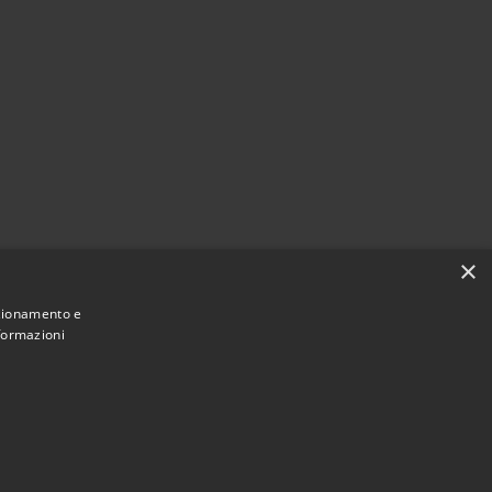
×
nzionamento e
nformazioni
Municipium
Accesso
 di Martignana di Po • Powered by
•
redazione