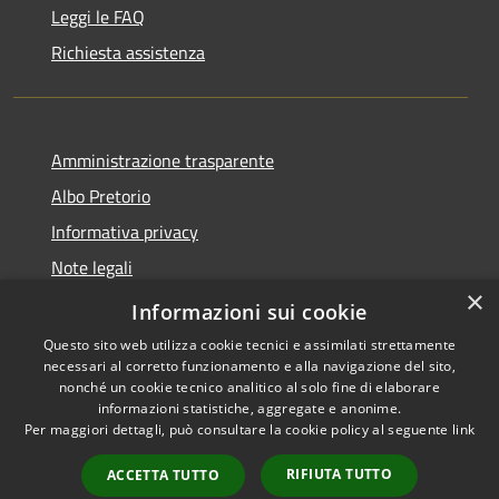
Leggi le FAQ
Richiesta assistenza
Amministrazione trasparente
Albo Pretorio
Informativa privacy
Note legali
×
Dichiarazione di accessibilità
Informazioni sui cookie
Questo sito web utilizza cookie tecnici e assimilati strettamente
necessari al corretto funzionamento e alla navigazione del sito,
nonché un cookie tecnico analitico al solo fine di elaborare
informazioni statistiche, aggregate e anonime.
RSS
Copyright © 2026 • Comune di
Per maggiori dettagli, può consultare la cookie policy al seguente
link
Accessibilità
Martignana di Po • Powered by
Privacy
Municipium
Accesso
•
RIFIUTA TUTTO
ACCETTA TUTTO
Cookie
redazione