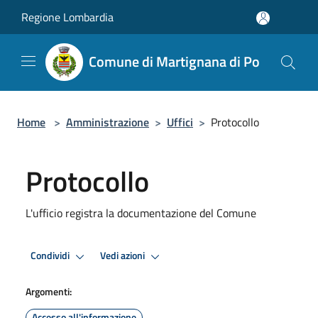
Salta al contenuto principale
Regione Lombardia
Comune di Martignana di Po
Home
>
Amministrazione
>
Uffici
>
Protocollo
Protocollo
L'ufficio registra la documentazione del Comune
Condividi
Vedi azioni
Argomenti:
Accesso all'informazione