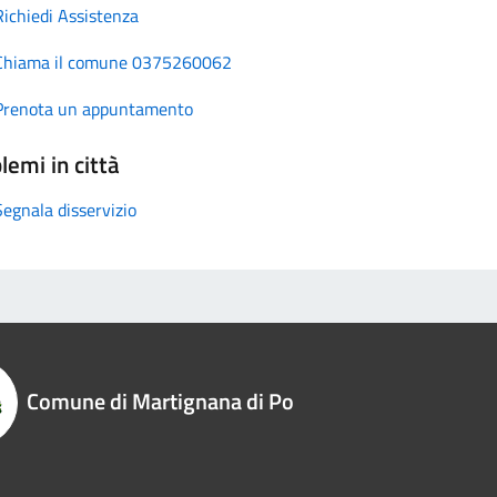
Richiedi Assistenza
Chiama il comune 0375260062
Prenota un appuntamento
lemi in città
Segnala disservizio
Comune di Martignana di Po