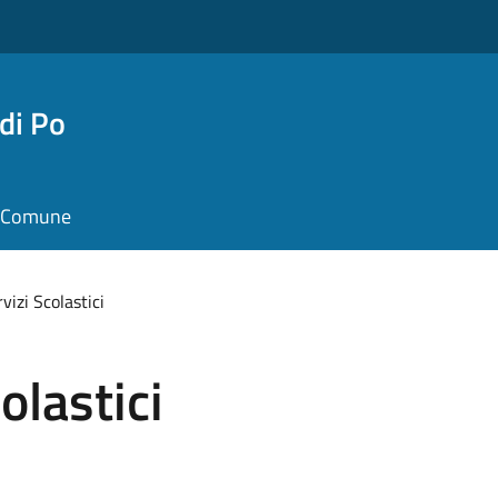
di Po
il Comune
rvizi Scolastici
olastici