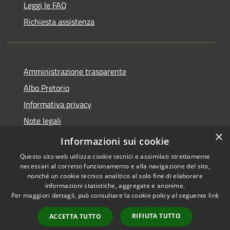
Leggi le FAQ
Richiesta assistenza
Amministrazione trasparente
Albo Pretorio
Informativa privacy
Note legali
×
Dichiarazione di accessibilità
Informazioni sui cookie
Questo sito web utilizza cookie tecnici e assimilati strettamente
necessari al corretto funzionamento e alla navigazione del sito,
nonché un cookie tecnico analitico al solo fine di elaborare
informazioni statistiche, aggregate e anonime.
RSS
Copyright © 2026 • Comune di
Per maggiori dettagli, può consultare la cookie policy al seguente
link
Accessibilità
Martignana di Po • Powered by
Privacy
Municipium
Accesso
•
RIFIUTA TUTTO
ACCETTA TUTTO
Cookie
redazione