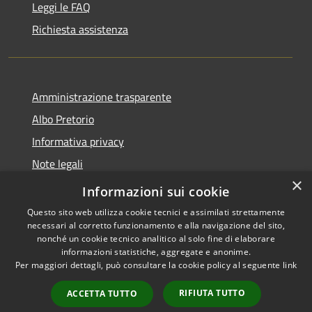
Leggi le FAQ
Richiesta assistenza
Amministrazione trasparente
Albo Pretorio
Informativa privacy
Note legali
×
Dichiarazione di accessibilità
Informazioni sui cookie
Questo sito web utilizza cookie tecnici e assimilati strettamente
necessari al corretto funzionamento e alla navigazione del sito,
nonché un cookie tecnico analitico al solo fine di elaborare
informazioni statistiche, aggregate e anonime.
RSS
Copyright © 2026 • Comune di
Per maggiori dettagli, può consultare la cookie policy al seguente
link
Accessibilità
Martignana di Po • Powered by
Privacy
Municipium
Accesso
•
RIFIUTA TUTTO
ACCETTA TUTTO
Cookie
redazione