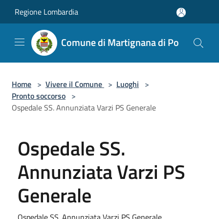
Salta al contenuto principale
Regione Lombardia
Comune di Martignana di Po
Home
>
Vivere il Comune
>
Luoghi
>
Pronto soccorso
>
Ospedale SS. Annunziata Varzi PS Generale
Ospedale SS.
Annunziata Varzi PS
Generale
Ospedale SS. Annunziata Varzi PS Generale