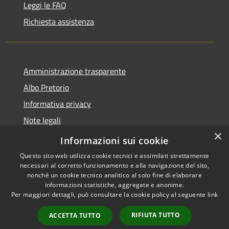
Leggi le FAQ
Richiesta assistenza
Amministrazione trasparente
Albo Pretorio
Informativa privacy
Note legali
×
Dichiarazione di accessibilità
Informazioni sui cookie
Questo sito web utilizza cookie tecnici e assimilati strettamente
necessari al corretto funzionamento e alla navigazione del sito,
nonché un cookie tecnico analitico al solo fine di elaborare
informazioni statistiche, aggregate e anonime.
RSS
Copyright © 2026 • Comune di
Per maggiori dettagli, può consultare la cookie policy al seguente
link
Accessibilità
Martignana di Po • Powered by
Privacy
Municipium
Accesso
•
RIFIUTA TUTTO
ACCETTA TUTTO
Cookie
redazione