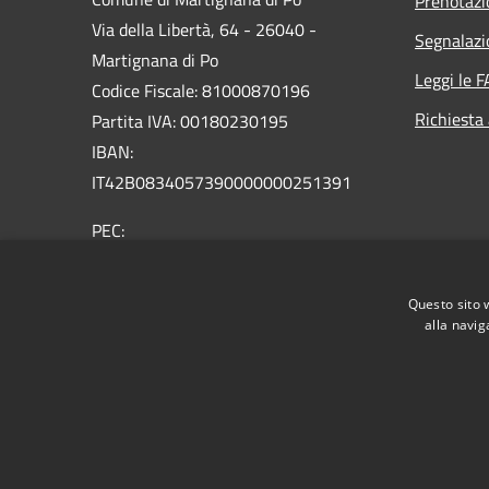
Prenotaz
Via della Libertà, 64 - 26040 -
Segnalazi
Martignana di Po
Leggi le 
Codice Fiscale: 81000870196
Richiesta
Partita IVA: 00180230195
IBAN:
IT42B0834057390000000251391
PEC:
comune.martignanadipo@pec.regione.lombardia.it
Centralino Unico: 0375260333
Questo sito 
alla navig
RSS
Accessibilità
Privacy
Cookie
Mappa de