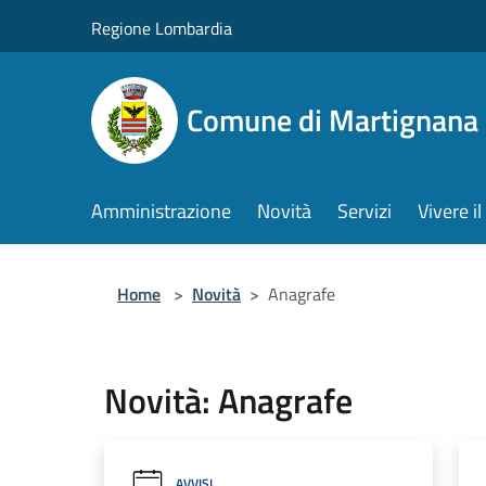
Salta al contenuto principale
Regione Lombardia
Comune di Martignana 
Amministrazione
Novità
Servizi
Vivere 
Home
>
Novità
>
Anagrafe
Novità: Anagrafe
AVVISI