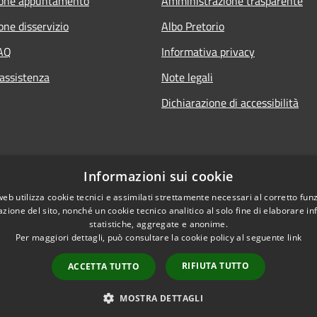
ione appuntamento
Amministrazione trasparente
one disservizio
Albo Pretorio
FAQ
Informativa privacy
 assistenza
Note legali
Dichiarazione di accessibilità
Informazioni sui cookie
web utilizza cookie tecnici e assimilati strettamente necessari al corretto fu
azione del sito, nonché un cookie tecnico analitico al solo fine di elaborare i
statistiche, aggregate e anonime.
Per maggiori dettagli, può consultare la cookie policy al seguente
link
RIFIUTA TUTTO
ACCETTA TUTTO
l sito
Copyright © 2026 • Comune
MOSTRA DETTAGLI