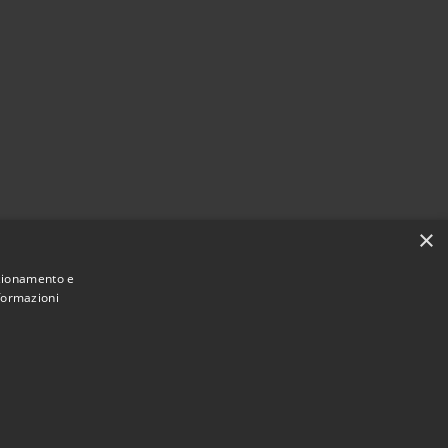
×
nzionamento e
nformazioni
Municipium
Accesso
 di Martignana di Po • Powered by
•
redazione